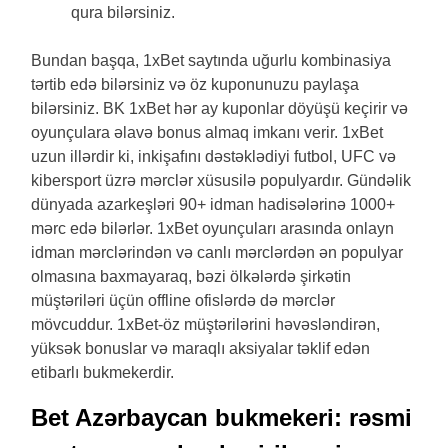
qura bilərsiniz.
Bundan başqa, 1xBet saytında uğurlu kombinasiya
tərtib edə bilərsiniz və öz kuponunuzu paylaşa
bilərsiniz. BK 1xBet hər ay kuponlar döyüşü keçirir və
oyunçulara əlavə bonus almaq imkanı verir. 1xBet
uzun illərdir ki, inkişafını dəstəklədiyi futbol, UFC və
kibersport üzrə mərclər xüsusilə populyardır. Gündəlik
dünyada azarkeşləri 90+ idman hadisələrinə 1000+
mərc edə bilərlər. 1xBet oyunçuları arasında onlayn
idman mərclərindən və canlı mərclərdən ən populyar
olmasına baxmayaraq, bəzi ölkələrdə şirkətin
müştəriləri üçün offline ofislərdə də mərclər
mövcuddur. 1xBet-öz müştərilərini həvəsləndirən,
yüksək bonuslar və maraqlı aksiyalar təklif edən
etibarlı bukmekerdir.
Bet Azərbaycan bukmekeri: rəsmi