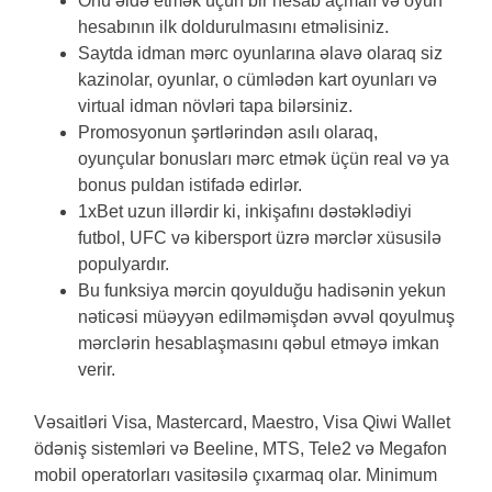
Onu əldə etmək üçün bir hesab açmalı və oyun
hesabının ilk doldurulmasını etməlisiniz.
Saytda idman mərc oyunlarına əlavə olaraq siz
kazinolar, oyunlar, o cümlədən kart oyunları və
virtual idman növləri tapa bilərsiniz.
Promosyonun şərtlərindən asılı olaraq,
oyunçular bonusları mərc etmək üçün real və ya
bonus puldan istifadə edirlər.
1xBet uzun illərdir ki, inkişafını dəstəklədiyi
futbol, UFC və kibersport üzrə mərclər xüsusilə
populyardır.
Bu funksiya mərcin qoyulduğu hadisənin yekun
nəticəsi müəyyən edilməmişdən əvvəl qoyulmuş
mərclərin hesablaşmasını qəbul etməyə imkan
verir.
Vəsaitləri Visa, Mastercard, Maestro, Visa Qiwi Wallet
ödəniş sistemləri və Beeline, MTS, Tele2 və Megafon
mobil operatorları vasitəsilə çıxarmaq olar. Minimum