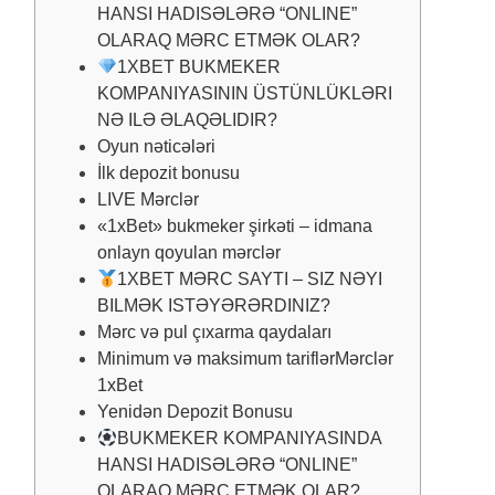
HANSI HADISƏLƏRƏ “ONLINE”
OLARAQ MƏRC ETMƏK OLAR?
1XBET BUKMEKER
KOMPANIYASININ ÜSTÜNLÜKLƏRI
NƏ ILƏ ƏLAQƏLIDIR?
Oyun nəticələri
İlk depozit bonusu
LIVE Mərclər
«1xBet» bukmeker şirkəti – idmana
onlayn qoyulan mərclər
1XBET MƏRC SAYTI – SIZ NƏYI
BILMƏK ISTƏYƏRƏRDINIZ?
Mərc və pul çıxarma qaydaları
Minimum və maksimum tariflərMərclər
1xBet
Yenidən Depozit Bonusu
BUKMEKER KOMPANIYASINDA
HANSI HADISƏLƏRƏ “ONLINE”
OLARAQ MƏRC ETMƏK OLAR?