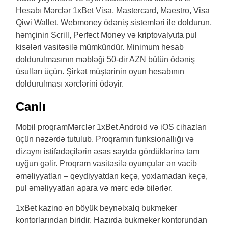
Hesabı Mərclər 1xBet Visa, Mastercard, Maestro, Visa
Qiwi Wallet, Webmoney ödəniş sistemləri ile doldurun,
həmçinin Scrill, Perfect Money və kriptovalyuta pul
kisələri vasitəsilə mümkündür. Minimum hesab
doldurulmasının məbləği 50-dir AZN bütün ödəniş
üsulları üçün. Şirkət müştərinin oyun hesabının
doldurulması xərclərini ödəyir.
Canlı
Mobil proqramMərclər 1xBet Android və iOS cihazları
üçün nəzərdə tutulub. Proqramın funksionallığı və
dizaynı istifadəçilərin əsas saytda gördüklərinə tam
uyğun gəlir. Proqram vasitəsilə oyunçular ən vacib
əməliyyatları – qeydiyyatdan keçə, yoxlamadan keçə,
pul əməliyyatları apara və mərc edə bilərlər.
1xBet kazino ən böyük beynəlxalq bukmeker
kontorlarından biridir. Hazırda bukmeker kontorundan