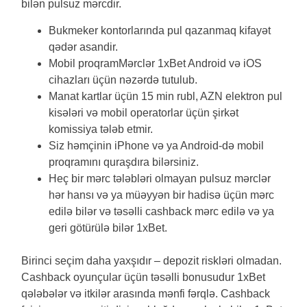
bilən pulsuz mərcdir.
Bukmeker kontorlarında pul qazanmaq kifayət
qədər asandir.
Mobil proqramMərclər 1xBet Android və iOS
cihazları üçün nəzərdə tutulub.
Manat kartlar üçün 15 min rubl, AZN elektron pul
kisələri və mobil operatorlar üçün şirkət
komissiya tələb etmir.
Siz həmçinin iPhone və ya Android-də mobil
proqramını quraşdıra bilərsiniz.
Heç bir mərc tələbləri olmayan pulsuz mərclər
hər hansı və ya müəyyən bir hadisə üçün mərc
edilə bilər və təsəlli cashback mərc edilə və ya
geri götürülə bilər 1xBet.
Birinci seçim daha yaxşıdır – depozit riskləri olmadan.
Cashback oyunçular üçün təsəlli bonusudur 1xBet
qələbələr və itkilər arasında mənfi fərqlə. Cashback