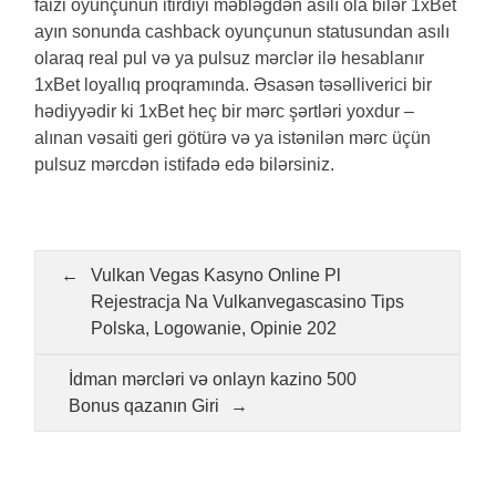
faizi oyunçunun itirdiyi məbləğdən asılı ola bilər 1xBet
ayın sonunda cashback oyunçunun statusundan asılı
olaraq real pul və ya pulsuz mərclər ilə hesablanır
1xBet loyallıq proqramında. Əsasən təsəlliverici bir
hədiyyədir ki 1xBet heç bir mərc şərtləri yoxdur –
alınan vəsaiti geri götürə və ya istənilən mərc üçün
pulsuz mərcdən istifadə edə bilərsiniz.
Post
navigation
Vulkan Vegas Kasyno Online Pl
Rejestracja Na Vulkanvegascasino Tips
Polska, Logowanie, Opinie 202
İdman mərcləri və onlayn kazino 500
Bonus qazanın Giri