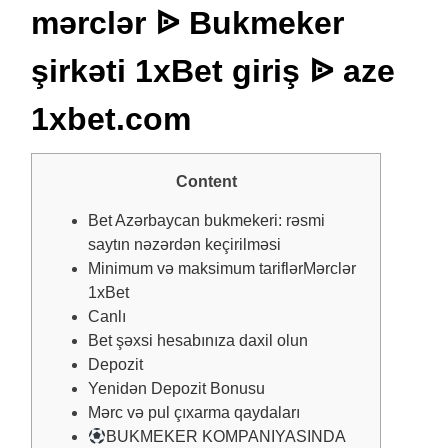
mərclər ᐉ Bukmeker
şirkəti 1xBet giriş ᐉ aze
1xbet.com
Content
Bet Azərbaycan bukmekeri: rəsmi
saytın nəzərdən keçirilməsi
Minimum və maksimum tariflərMərclər
1xBet
Canlı
Bet şəxsi hesabınıza daxil olun
Depozit
Yenidən Depozit Bonusu
Mərc və pul çıxarma qaydaları
BUKMEKER KOMPANIYASINDA