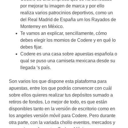
por mejorar tu imagen de marca y por ello
realiza varios patrocinios deportivos, como un
del Real Madrid de España um los Rayados de
Monterrey en México.
Te vamos an explicar, sencillamente, cómo
debes elegir los momios de Codere y en qué lo
debes fijar.
Codere es una casa sobre apuestas española o
qual se puso una camiseta mexicana desde su
llegada ‘s país.
Son varios los que dispone esta plataforma para
apuestas, entre los que podrás convencer con cuál
sobre ellos quieres realizar tus depósitos sumado a
retiros de fondos. Lo mejor de todo, es que están
disponibles tanto en la versión de escritorio como en
los angeles versión móvil para Codere. Pero durante
otra parte, con la variada chollo eventos, mercados y