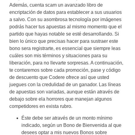
Además, cuenta scam un avanzado libro de
encriptación de datos para establecer a sus usuarios
a salvo. Con su asombrosa tecnología por imágenes
podrás hacer tus apuestas al mismo momento que el
partido que hayas notable se esté desarrollando. Si
bien lo único que precisas hacer para sustraer este
bono sera registrarte, es essencial que siempre leas
cuáles son mis términos y situaciones para su
liberación, para no llevarte sorpresas. A continuación,
te contaremos sobre cada promoción, pase y código
de descuento que Codere ofrece así que usted
juegues con la credulidad de un ganador. Las líneas
de apuestas son variadas, aunque están através de
debajo sobre ela horrores que manejan algunos
competidores en exista rubro.
Éste debe ser através de un monto mínimo
indicado, según un Bono de Bienvenida al que
desees optar a mis nuevos Bonos sobre