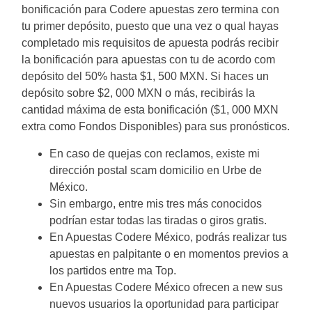
bonificación para Codere apuestas zero termina con
tu primer depósito, puesto que una vez o qual hayas
completado mis requisitos de apuesta podrás recibir
la bonificación para apuestas con tu de acordo com
depósito del 50% hasta $1, 500 MXN. Si haces un
depósito sobre $2, 000 MXN o más, recibirás la
cantidad máxima de esta bonificación ($1, 000 MXN
extra como Fondos Disponibles) para sus pronósticos.
En caso de quejas con reclamos, existe mi
dirección postal scam domicilio en Urbe de
México.
Sin embargo, entre mis tres más conocidos
podrían estar todas las tiradas o giros gratis.
En Apuestas Codere México, podrás realizar tus
apuestas en palpitante o en momentos previos a
los partidos entre ma Top.
En Apuestas Codere México ofrecen a new sus
nuevos usuarios la oportunidad para participar