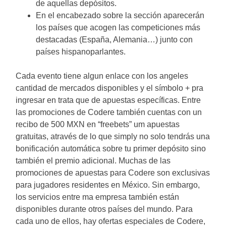
de aquellas depósitos.
En el encabezado sobre la sección aparecerán
los países que acogen las competiciones más
destacadas (España, Alemania…) junto con
países hispanoparlantes.
Cada evento tiene algun enlace con los angeles
cantidad de mercados disponibles y el símbolo + pra
ingresar en trata que de apuestas específicas. Entre
las promociones de Codere también cuentas con un
recibo de 500 MXN en “freebets” um apuestas
gratuitas, através de lo que simply no solo tendrás una
bonificación automática sobre tu primer depósito sino
también el premio adicional. Muchas de las
promociones de apuestas para Codere son exclusivas
para jugadores residentes en México. Sin embargo,
los servicios entre ma empresa también están
disponibles durante otros países del mundo. Para
cada uno de ellos, hay ofertas especiales de Codere,