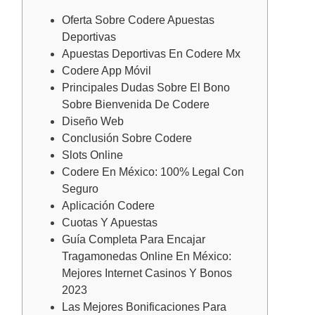
Oferta Sobre Codere Apuestas
Deportivas
Apuestas Deportivas En Codere Mx
Codere App Móvil
Principales Dudas Sobre El Bono
Sobre Bienvenida De Codere
Diseño Web
Conclusión Sobre Codere
Slots Online
Codere En México: 100% Legal Con
Seguro
Aplicación Codere
Cuotas Y Apuestas
Guía Completa Para Encajar
Tragamonedas Online En México:
Mejores Internet Casinos Y Bonos
2023
Las Mejores Bonificaciones Para