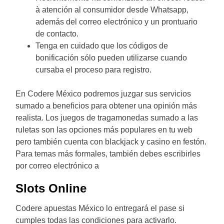
à atención al consumidor desde Whatsapp,
además del correo electrónico y un prontuario
de contacto.
Tenga en cuidado que los códigos de
bonificación sólo pueden utilizarse cuando
cursaba el proceso para registro.
En Codere México podremos juzgar sus servicios
sumado a beneficios para obtener una opinión más
realista. Los juegos de tragamonedas sumado a las
ruletas son las opciones más populares en tu web
pero también cuenta con blackjack y casino en festón.
Para temas más formales, también debes escribirles
por correo electrónico a
Slots Online
Codere apuestas México lo entregará el pase si
cumples todas las condiciones para activarlo.