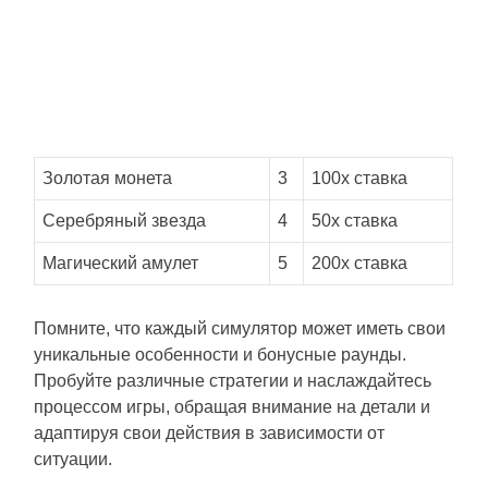
Золотая монета
3
100x ставка
Серебряный звезда
4
50x ставка
Магический амулет
5
200x ставка
Помните, что каждый симулятор может иметь свои
уникальные особенности и бонусные раунды.
Пробуйте различные стратегии и наслаждайтесь
процессом игры, обращая внимание на детали и
адаптируя свои действия в зависимости от
ситуации.