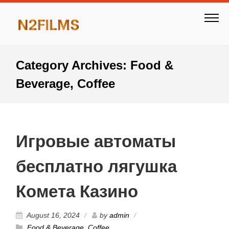
Category Archives: Food &
Beverage, Coffee
Игровые автоматы
бесплатно лягушка
Комета Казино
August 16, 2024
by
admin
Food & Beverage, Coffee