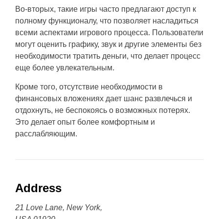
Во-вторых, такие игры часто предлагают доступ к
полному функционалу, что позволяет насладиться
всеми аспектами игрового процесса. Пользователи
могут оценить графику, звук и другие элементы без
необходимости тратить деньги, что делает процесс
еще более увлекательным.
Кроме того, отсутствие необходимости в
финансовых вложениях дает шанс развлечься и
отдохнуть, не беспокоясь о возможных потерях.
Это делает опыт более комфортным и
расслабляющим.
Address
21 Love Lane, New York,