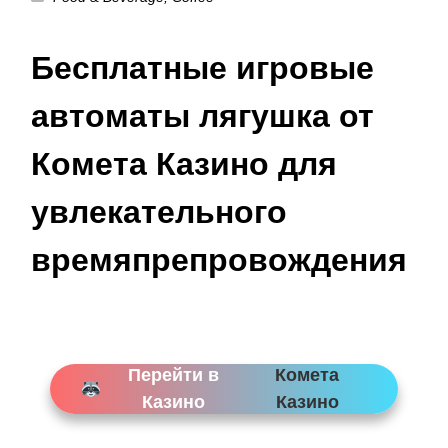
Бесплатные игровые
автоматы лягушка от
Комета Казино для
увлекательного
времяпрепровождения
Перейти в
Комета
Казино
Казино