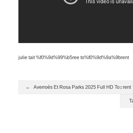
julie tait %f0%9d%99%b5ree to%f0%9d%9a%9brent
Post
navigation
Averroès Et Rosa Parks 2025 Full HD To𝚛rent
T