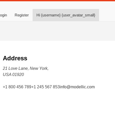
ogin
Register
Hi {username} {user_avatar_small}
Address
21 Love Lane, New York,
USA 01920
+1 800 456 789
+1 245 567 853
info@modellic.com